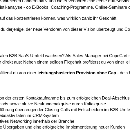
 zahlreichen Ländern aktiv und bietet Vendoren eine echte Full-Servi
istikanalyse - ob E-Books, Coaching-Programme, Online-Seminare o
f das konzentrieren können, was wirklich zählt: ihr Geschäft.
 du derjenige, der neue Vendoren von dieser Vision überzeugt und C
igitalen B2B SaaS-Umfeld wachsen? Als Sales Manager bei CopeCart 
direkt aus: Neben einem soliden Fixgehalt profitierst du von einer le
itierst du von einer
leistungsbasierten Provision ohne Cap
- dein 
n der ersten Kontaktaufnahme bis zum erfolgreichen Deal-Abschlus
Leads sowie aktive Neukundenakquise durch Kaltakquise
führung überzeugender Closing-Calls mit Entscheidern im B2B-Umfe
triebsaktivitäten im CRM-System
tives Networking innerhalb der Branche
e Übergaben und eine erfolgreiche Implementierung neuer Kunden