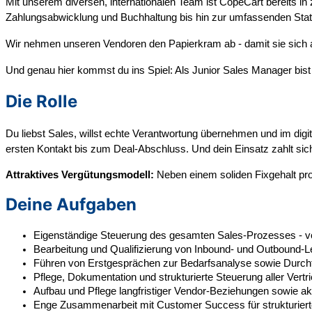
Mit unserem diversen, internationalen Team ist CopeCart bereits in
Zahlungsabwicklung und Buchhaltung bis hin zur umfassenden Stat
Wir nehmen unseren Vendoren den Papierkram ab - damit sie sich au
Und genau hier kommst du ins Spiel: Als Junior Sales Manager bist
Die Rolle
Du liebst Sales, willst echte Verantwortung übernehmen und im d
ersten Kontakt bis zum Deal-Abschluss. Und dein Einsatz zahlt sich 
Attraktives Vergütungsmodell:
Neben einem soliden Fixgehalt prof
Deine Aufgaben
Eigenständige Steuerung des gesamten Sales-Prozesses - vo
Bearbeitung und Qualifizierung von Inbound- und Outbound-
Führen von Erstgesprächen zur Bedarfsanalyse sowie Durch
Pflege, Dokumentation und strukturierte Steuerung aller Ver
Aufbau und Pflege langfristiger Vendor-Beziehungen sowie ak
Enge Zusammenarbeit mit Customer Success für strukturiert