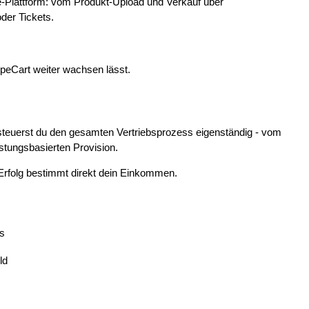
ce-Plattform: vom Produkt-Upload und Verkauf über
der Tickets.
opeCart weiter wachsen lässt.
steuerst du den gesamten Vertriebsprozess eigenständig - vom
istungsbasierten Provision.
Erfolg bestimmt direkt dein Einkommen.
s
ld